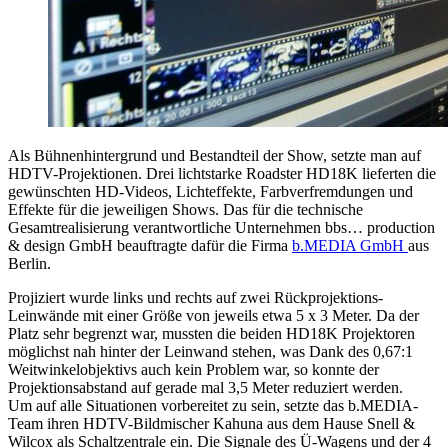
Als Bühnenhintergrund und Bestandteil der Show, setzte man auf
HDTV-Projektionen. Drei lichtstarke Roadster HD18K lieferten die
gewünschten HD-Videos, Lichteffekte, Farbverfremdungen und
Effekte für die jeweiligen Shows. Das für die technische
Gesamtrealisierung verantwortliche Unternehmen bbs… production
& design GmbH beauftragte dafür die Firma
b.MEDIA GmbH
aus
Berlin.
Projiziert wurde links und rechts auf zwei Rückprojektions-
Leinwände mit einer Größe von jeweils etwa 5 x 3 Meter. Da der
Platz sehr begrenzt war, mussten die beiden HD18K Projektoren
möglichst nah hinter der Leinwand stehen, was Dank des 0,67:1
Weitwinkelobjektivs auch kein Problem war, so konnte der
Projektionsabstand auf gerade mal 3,5 Meter reduziert werden.
Um auf alle Situationen vorbereitet zu sein, setzte das b.MEDIA-
Team ihren HDTV-Bildmischer Kahuna aus dem Hause Snell &
Wilcox als Schaltzentrale ein. Die Signale des Ü-Wagens und der 4