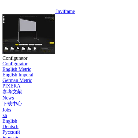
Inviframe
Configurator
Configurator
English Metric
English Imperal
German Metric
PIXERA
参考文献
News
下载中心
Jobs
zh
English
Deutsch
Pусский
Français