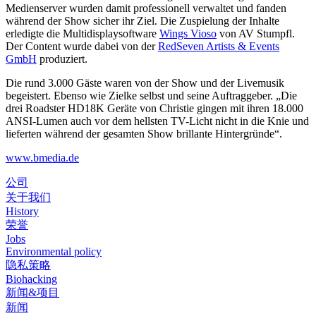
Medienserver wurden damit professionell verwaltet und fanden
während der Show sicher ihr Ziel. Die Zuspielung der Inhalte
erledigte die Multidisplaysoftware
Wings Vioso
von AV Stumpfl.
Der Content wurde dabei von der
RedSeven Artists & Events
GmbH
produziert.
Die rund 3.000 Gäste waren von der Show und der Livemusik
begeistert. Ebenso wie Zielke selbst und seine Auftraggeber. „Die
drei Roadster HD18K Geräte von Christie gingen mit ihren 18.000
ANSI-Lumen auch vor dem hellsten TV-Licht nicht in die Knie und
lieferten während der gesamten Show brillante Hintergründe“.
www.bmedia.de
公司
关于我们
History
荣誉
Jobs
Environmental policy
隐私策略
Biohacking
新闻&项目
新闻