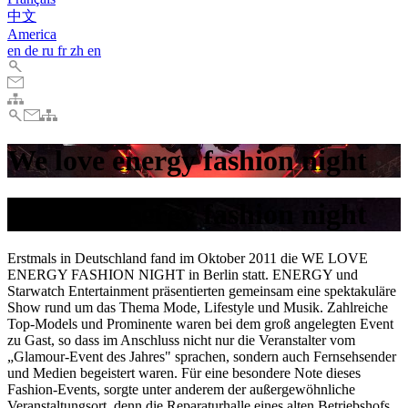
中文
America
en
de
ru
fr
zh
en
We love energy fashion night
We love energy fashion night
Erstmals in Deutschland fand im Oktober 2011 die WE LOVE
ENERGY FASHION NIGHT in Berlin statt. ENERGY und
Starwatch Entertainment präsentierten gemeinsam eine spektakuläre
Show rund um das Thema Mode, Lifestyle und Musik. Zahlreiche
Top-Models und Prominente waren bei dem groß angelegten Event
zu Gast, so dass im Anschluss nicht nur die Veranstalter vom
„Glamour-Event des Jahres" sprachen, sondern auch Fernsehsender
und Medien begeistert waren. Für eine besondere Note dieses
Fashion-Events, sorgte unter anderem der außergewöhnliche
Veranstaltungsort, denn die Reparaturhalle eines alten Betriebshofs