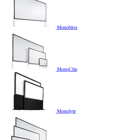
Monoblox
MonoClip
Monolyte