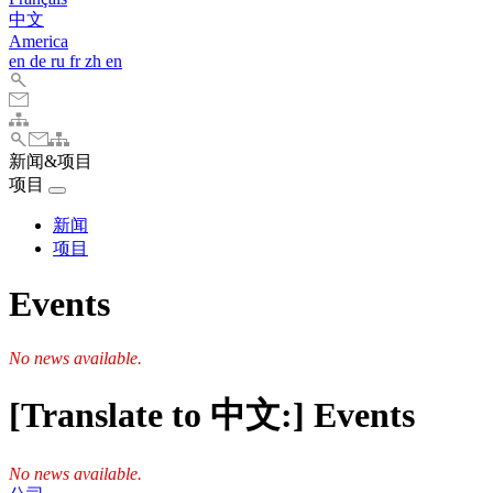
中文
America
en
de
ru
fr
zh
en
新闻&项目
项目
新闻
项目
Events
No news available.
[Translate to 中文:] Events
No news available.