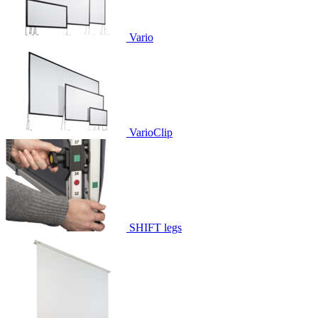
Vario
VarioClip
SHIFT legs