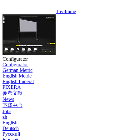
Inviframe
Configurator
Configurator
German Metric
English Metric
English Imperal
PIXERA
参考文献
News
下载中心
Jobs
zh
English
Deutsch
Pусский
Français