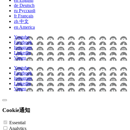
en
English
de
Deutsch
ru
Pусский
fr
Français
zh
中文
en
America
Youtube
Facebook
Instagram
LinkedIn
Vimeo
Youtube
Facebook
Instagram
LinkedIn
Vimeo
Cookie通知
Essential
Analytics