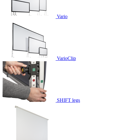
Vario
VarioClip
SHIFT legs