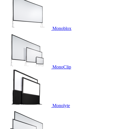
Monoblox
MonoClip
Monolyte