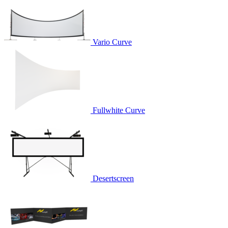
Vario Curve
Fullwhite Curve
Desertscreen