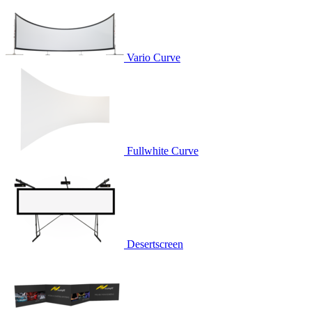
Vario Curve
Fullwhite Curve
Desertscreen