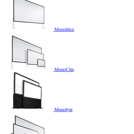
Monoblox
MonoClip
Monolyte