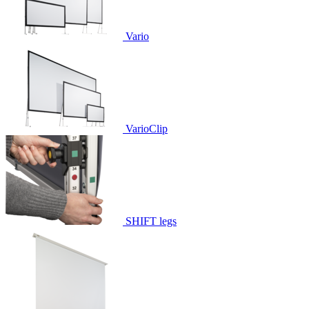
Vario
VarioClip
SHIFT legs