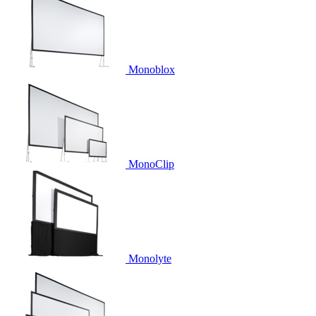
Monoblox
MonoClip
Monolyte