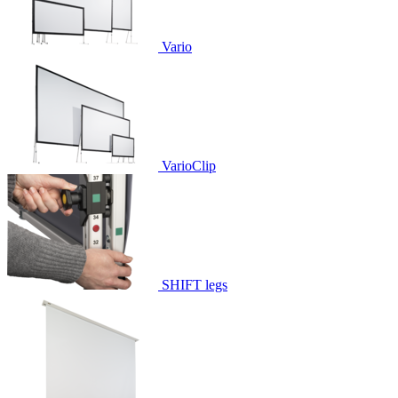
Vario
VarioClip
SHIFT legs