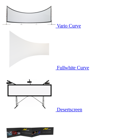
Vario Curve
Fullwhite Curve
Desertscreen