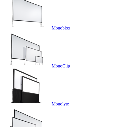
Monoblox
MonoClip
Monolyte