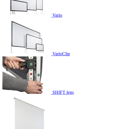
Vario
VarioClip
SHIFT legs