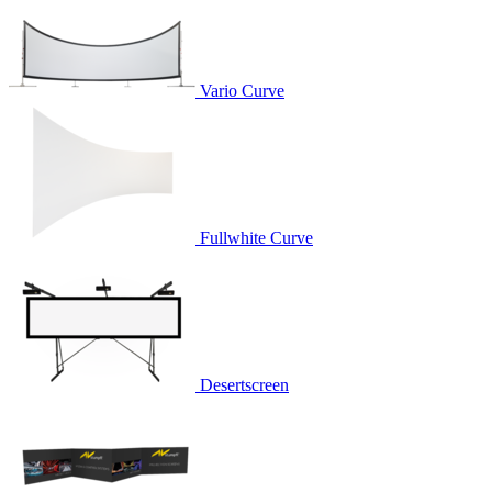
Vario Curve
Fullwhite Curve
Desertscreen