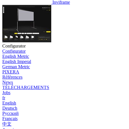
Inviframe
Configurator
Configurator
English Metric
English Imperal
German Metric
PIXERA
Références
News
TÉLÉCHARGEMENTS
Jobs
fr
English
Deutsch
Pусский
Français
中文