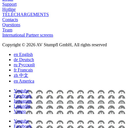
Support
Hotline
TÉLÉCHARGEMENTS
Contacts
Questions
Team
International Partner screens
Copyright © 2026 AV Stumpfl GmbH, All rights reserved
en
English
de
Deutsch
ru
Pусский
fr
Français
zh
中文
en
America
Youtube
Facebook
Instagram
LinkedIn
Vimeo
Youtube
Facebook