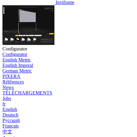
Inviframe
Configurator
Configurator
English Metric
English Imperal
German Metric
PIXERA
Références
News
TÉLÉCHARGEMENTS
Jobs
fr
English
Deutsch
Pусский
Français
中文