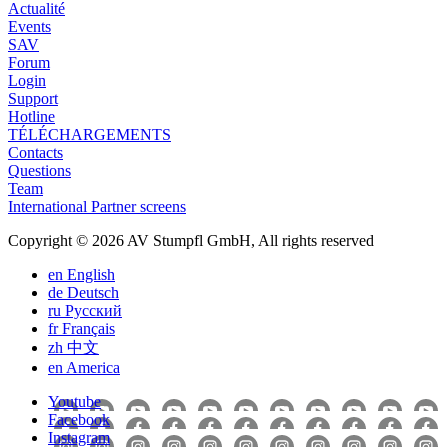
Actualité
Events
SAV
Forum
Login
Support
Hotline
TÉLÉCHARGEMENTS
Contacts
Questions
Team
International Partner screens
Copyright © 2026 AV Stumpfl GmbH, All rights reserved
en
English
de
Deutsch
ru
Pусский
fr
Français
zh
中文
en
America
Youtube
Facebook
Instagram