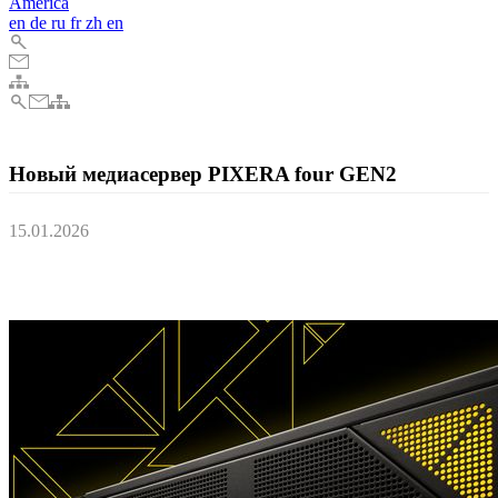
America
en
de
ru
fr
zh
en
Новый медиасервер PIXERA four GEN2
15.01.2026
Новый стандарт производительности медиасерверов высокого
класса