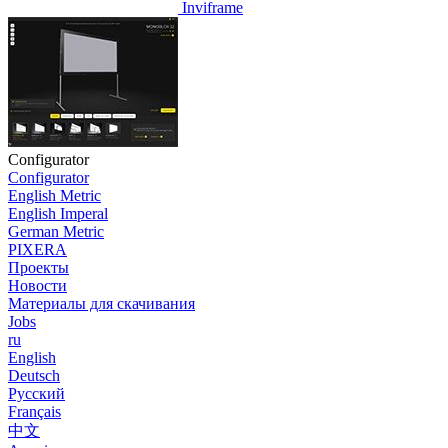
Inviframe
Configurator
Configurator
English Metric
English Imperal
German Metric
PIXERA
Проекты
Новости
Материалы для скачивания
Jobs
ru
English
Deutsch
Pусский
Français
中文