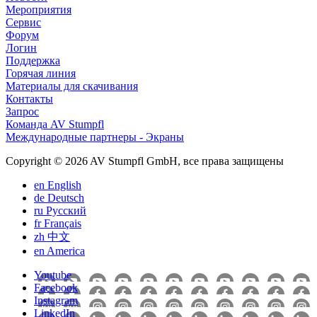
Мероприятия
Сервис
Форум
Логин
Поддержка
Горячая линия
Материалы для скачивания
Контакты
Запрос
Команда AV Stumpfl
Международные партнеры - Экраны
Copyright © 2026 AV Stumpfl GmbH, все права защищены
en
English
de
Deutsch
ru
Pусский
fr
Français
zh
中文
en
America
Youtube
Facebook
Instagram
LinkedIn