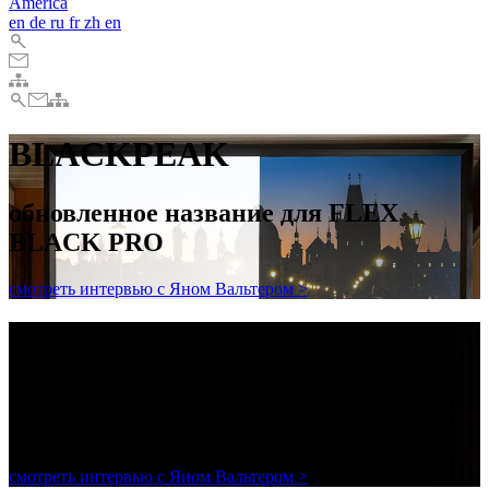
America
en
de
ru
fr
zh
en
BLACKPEAK
обновленное название для FLEX
BLACK PRO
смотреть интервью с Яном Вальтером >
BLACKPEAK
обновленное название для FLEX
BLACK PRO
смотреть интервью с Яном Вальтером >