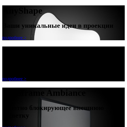
AnyShape
Ваши уникальные идеи в проекции
подробнее >
AnyShape
Ваши уникальные идеи в проекции
подробнее >
Decoframe Ambiance
полотно блокирующее внешнюю
засветку