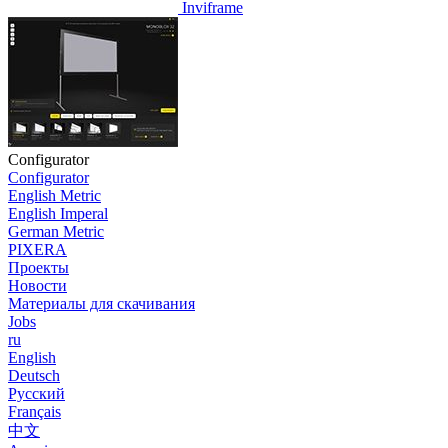
Inviframe
Configurator
Configurator
English Metric
English Imperal
German Metric
PIXERA
Проекты
Новости
Материалы для скачивания
Jobs
ru
English
Deutsch
Pусский
Français
中文