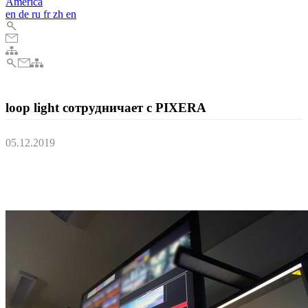
America
en
de
ru
fr
zh
en
loop light сотрудничает с PIXERA
05.12.2019
Всемирно известные специалисты по медиасерверам loop light
инвестируют в систему медиасерверов PIXERA от AV
Stumpfl.