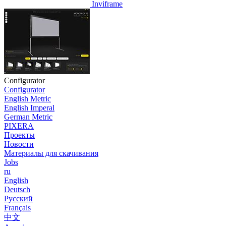
Inviframe
Configurator
Configurator
English Metric
English Imperal
German Metric
PIXERA
Проекты
Новости
Материалы для скачивания
Jobs
ru
English
Deutsch
Pусский
Français
中文