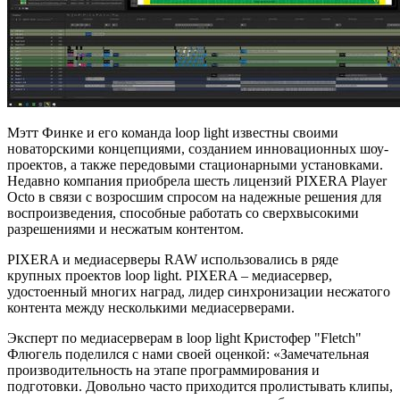
Мэтт Финке и его команда loop light известны своими
новаторскими концепциями, созданием инновационных шоу-
проектов, а также передовыми стационарными установками.
Недавно компания приобрела шесть лицензий PIXERA Player
Octo в связи с возросшим спросом на надежные решения для
воспроизведения, способные работать со сверхвысокими
разрешениями и несжатым контентом.
PIXERA и медиасерверы RAW использовались в ряде
крупных проектов loop light. PIXERA – медиасервер,
удостоенный многих наград, лидер синхронизации несжатого
контента между несколькими медиасерверами.
Эксперт по медиасерверам в loop light Кристофер "Fletch"
Флюгель поделился с нами своей оценкой: «Замечательная
производительность на этапе программирования и
подготовки. Довольно часто приходится пролистывать клипы,