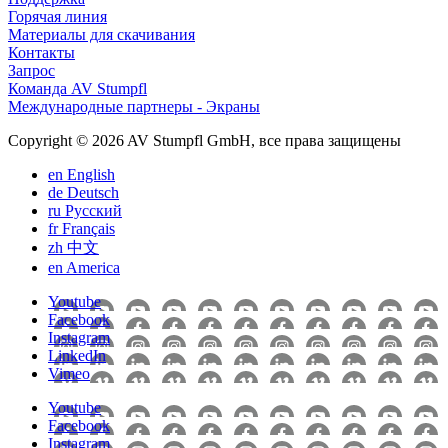
Горячая линия
Материалы для скачивания
Контакты
Запрос
Команда AV Stumpfl
Международные партнеры - Экраны
Copyright © 2026 AV Stumpfl GmbH, все права защищены
en
English
de
Deutsch
ru
Pусский
fr
Français
zh
中文
en
America
Youtube
Facebook
Instagram
LinkedIn
Vimeo
Youtube
Facebook
Instagram