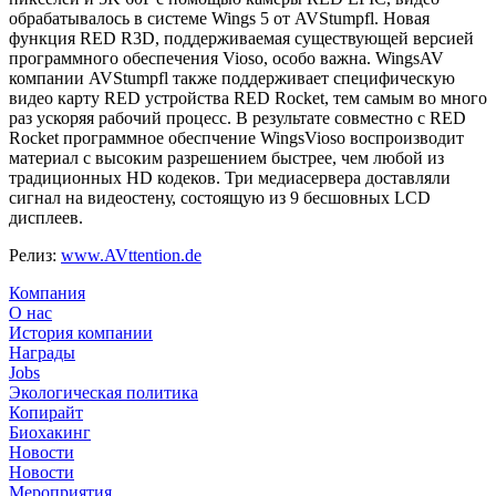
обрабатывалось в системе Wings 5 от AVStumpfl. Новая
функция RED R3D, поддерживаемая существующей версией
программного обеспечения Vioso, особо важна. WingsAV
компании AVStumpfl также поддерживает специфическую
видео карту RED устройства RED Rocket, тем самым во много
раз ускоряя рабочий процесс. В результате совместно с RED
Rocket программное обеспчение WingsVioso воспроизводит
материал с высоким разрешением быстрее, чем любой из
традиционных HD кодеков. Три медиасервера доставляли
сигнал на видеостену, состоящую из 9 бесшовных LCD
дисплеев.
Релиз:
www.AVttention.de
Компания
О нас
История компании
Награды
Jobs
Экологическая политика
Копирайт
Биохакинг
Новости
Новости
Мероприятия