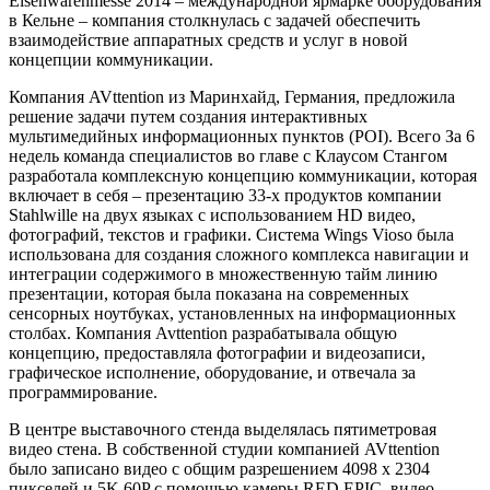
Eisenwarenmesse 2014 – международной ярмарке оборудования
в Кельне – компания столкнулась с задачей обеспечить
взаимодействие аппаратных средств и услуг в новой
концепции коммуникации.
Компания AVttention из Маринхайд, Германия, предложила
решение задачи путем создания интерактивных
мультимедийных информационных пунктов (POI). Всего За 6
недель команда специалистов во главе с Клаусом Стангом
разработала комплексную концепцию коммуникации, которая
включает в себя – презентацию 33-х продуктов компании
Stahlwille на двух языках с использованием HD видео,
фотографий, текстов и графики. Система Wings Vioso была
использована для создания сложного комплекса навигации и
интеграции содержимого в множественную тайм линию
презентации, которая была показана на современных
сенсорных ноутбуках, установленных на информационных
столбах. Компания Avttention разрабатывала общую
концепцию, предоставляла фотографии и видеозаписи,
графическое исполнение, оборудование, и отвечала за
программирование.
В центре выставочного стенда выделялась пятиметровая
видео стена. В собственной студии компанией AVttention
было записано видео с общим разрешением 4098 x 2304
пикселей и 5K 60P с помощью камеры RED EPIC, видео