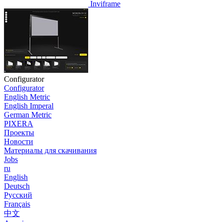
Inviframe
Configurator
Configurator
English Metric
English Imperal
German Metric
PIXERA
Проекты
Новости
Материалы для скачивания
Jobs
ru
English
Deutsch
Pусский
Français
中文