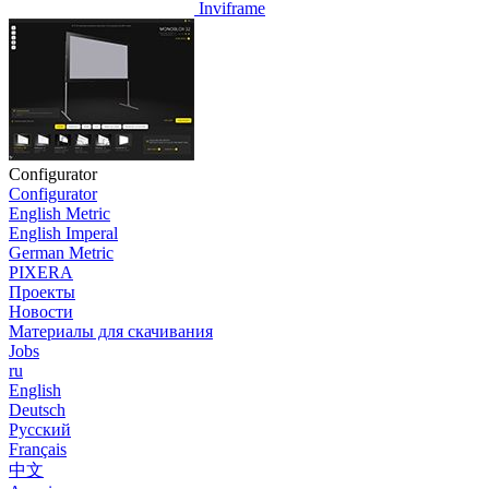
Inviframe
Configurator
Configurator
English Metric
English Imperal
German Metric
PIXERA
Проекты
Новости
Материалы для скачивания
Jobs
ru
English
Deutsch
Pусский
Français
中文