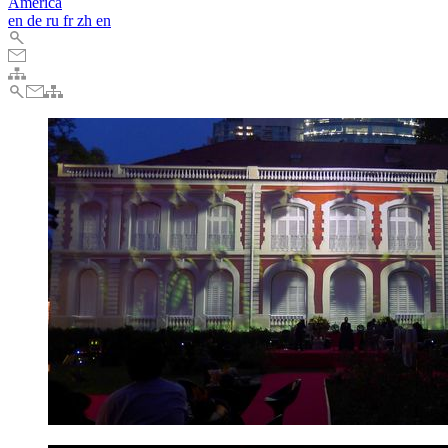
America
en
de
ru
fr
zh
en