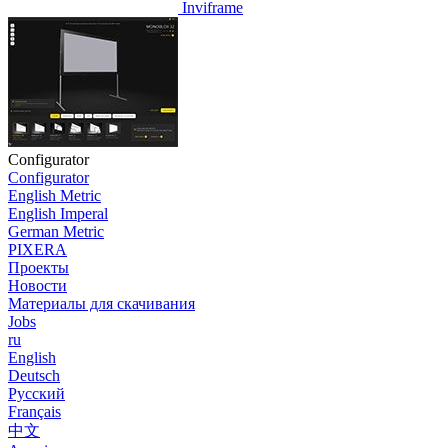
Inviframe
Configurator
Configurator
English Metric
English Imperal
German Metric
PIXERA
Проекты
Новости
Материалы для скачивания
Jobs
ru
English
Deutsch
Pусский
Français
中文