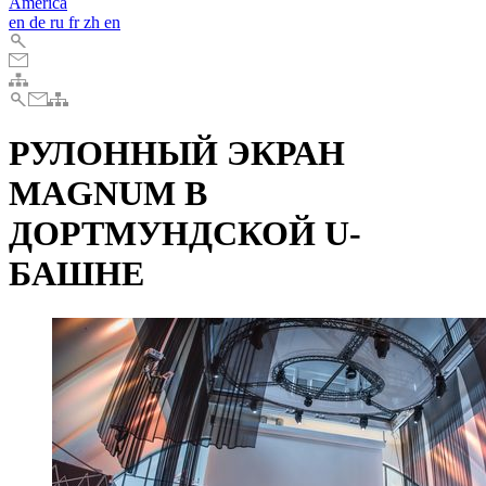
America
en
de
ru
fr
zh
en
РУЛОННЫЙ ЭКРАН
MAGNUM В
ДОРТМУНДСКОЙ U-
БАШНЕ