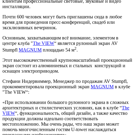
клиентам профессиональные световые, звуковые и видео
инсталляции.
Почти 600 человек могут быть приглашены сюда в любое
время для проведения пресс-конференций, свадеб или
эксклюзивных вечеринок.
Основным, захватывающим всё внимание, элементом в
центре клуба "
The VIEW
“ является рулонный экран AV
2
Stumpfl
MAGNUM
площадью 54 м
.
Этот высококачественный крупномасштабный проекционный
экран состоит из алюминиевых и стальных конструкций и
оснащен электроприводом.
Стефани Нидервиммер, Менеджер по продажам AV Stumpfl,
прокомментировала проекционный экран
MAGNUM
в клубе
"The VIEW“:
«При использовании большого рулонного экрана в сложных
архитектурных и стилистических условиях, как в клубе “
The
VIEW
“, функциональность, общий дизайн, а также качество
продукции должны идеально соответствовать
местоположению. Мы очень рады, что наш экран может
помочь многочисленным гостям U-tower наслаждаться
прекрасными изображениями».