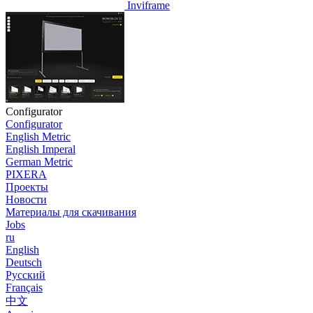
Inviframe
Configurator
Configurator
English Metric
English Imperal
German Metric
PIXERA
Проекты
Новости
Материалы для скачивания
Jobs
ru
English
Deutsch
Pусский
Français
中文