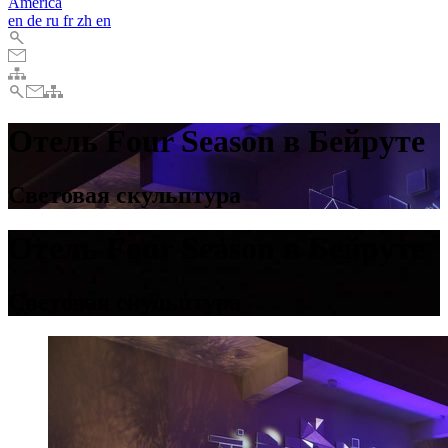
America
en
de
ru
fr
zh
en
Отель Four Season в Бейруте
Световая скульптура
Отель Four Season в Бейруте
Световая скульптура