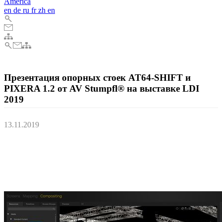
America
en
de
ru
fr
zh
en
Презентация опорных стоек AT64-SHIFT и
PIXERA 1.2 от AV Stumpfl® на выставке LDI
2019
13.11.2019
Австрийский производитель AV-технологий AV Stumpfl
представит систему опорных стоек для больших
проекционных экранов AT64-SHIFT и новое ПО для
медиасерверов PIXERA v1.2 на выставке LDI 2019 в Лас-
Вегасе.