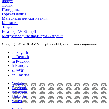
Форум
Логин
Поддержка
Горячая линия
Материалы для скачивания
Контакты
Запрос
Команда AV Stumpfl
Международные партнеры - Экраны
Copyright © 2026 AV Stumpfl GmbH, все права защищены
en
English
de
Deutsch
ru
Pусский
fr
Français
zh
中文
en
America
Youtube
Facebook
Instagram
LinkedIn
Vimeo