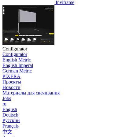
Inviframe
Configurator
Configurator
English Metric
English Imperal
German Metric
PIXERA
Проекты
Новости
Материалы для скачивания
Jobs
ru
English
Deutsch
Pусский
Français
中文