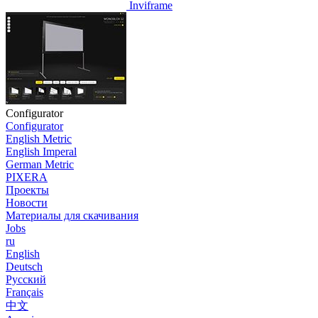
Inviframe
Configurator
Configurator
English Metric
English Imperal
German Metric
PIXERA
Проекты
Новости
Материалы для скачивания
Jobs
ru
English
Deutsch
Pусский
Français
中文