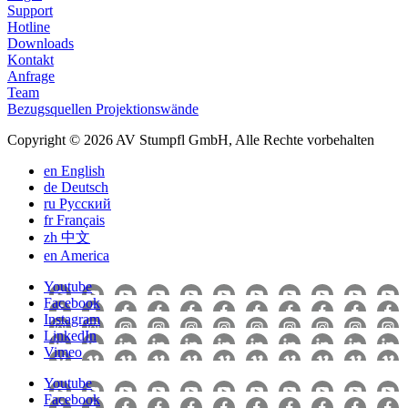
Support
Hotline
Downloads
Kontakt
Anfrage
Team
Bezugsquellen Projektionswände
Copyright © 2026 AV Stumpfl GmbH, Alle Rechte vorbehalten
en
English
de
Deutsch
ru
Pусский
fr
Français
zh
中文
en
America
Youtube
Facebook
Instagram
LinkedIn
Vimeo
Youtube
Facebook