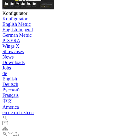
Konfigurator
Konfigurator
English Metric
English Imperal
German Metric
PIXERA
Wings X
Showcases
News
Downloads
Jobs
de
English
Deutsch
Pусский
Français
中文
America
en
de
ru
fr
zh
en