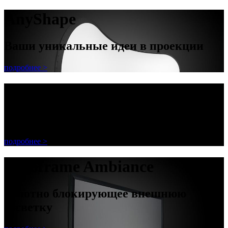
AnyShape
Ваши уникальные идеи в проекции
подробнее >
AnyShape
Ваши уникальные идеи в проекции
подробнее >
Decoframe Ambiance
полотно блокирующее внешнюю
засветку