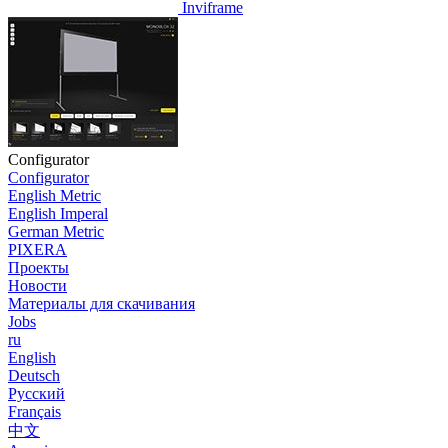
Inviframe
Configurator
Configurator
English Metric
English Imperal
German Metric
PIXERA
Проекты
Новости
Материалы для скачивания
Jobs
ru
English
Deutsch
Pусский
Français
中文