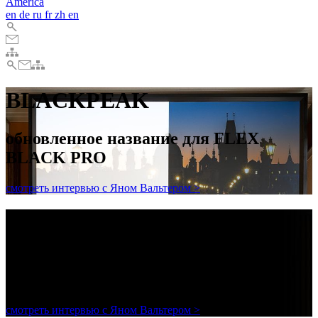
America
en
de
ru
fr
zh
en
BLACKPEAK
обновленное название для FLEX
BLACK PRO
смотреть интервью с Яном Вальтером >
BLACKPEAK
обновленное название для FLEX
BLACK PRO
смотреть интервью с Яном Вальтером >